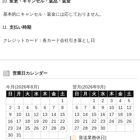
変更・キャンセル・返品・返金
基本的にキャンセル・返金には応じておりません。
支払い時期
クレジットカード：各カード会社引き落とし日
営業日カレンダー
今月(2026年8月)
翌月(2026年9月)
日
月
火
水
木
金
土
日
月
火
水
木
金
土
1
1
2
3
4
5
2
3
4
5
6
7
8
6
7
8
9
10
11
12
9
10
11
12
13
14
15
13
14
15
16
17
18
19
16
17
18
19
20
21
22
20
21
22
23
24
25
26
23
24
25
26
27
28
29
27
28
29
30
30
31
(
発送業務休日)